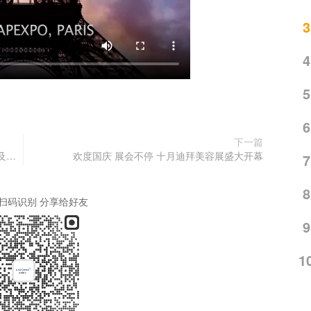
3
4
5
6
下一篇
ULIKE来了，带着一如既往的那抹红，红透俄罗斯及东欧最专业的化妆品和美容仪器展！
欢度国庆 展会不停 十月迪拜美容展盛大开幕
7
8
扫码识别 分享给好友
9
1