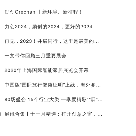
励创Crechan 丨新环境、新征程！
力创2024，励创的2024，更好的2024
再见，2023！并肩同行，这里是最美的舞台。
一文带你回顾三月重要展会
2020年上海国际智能家居展览会开幕
中国版“国际旅行健康证明”上线，海外参展更便捷
80场盛会 15个行业大类 一季度精彩"“展”放！
0
展讯合集丨十一月精选：打开创意之窗，方寸展台融科技之力，展艺术之美