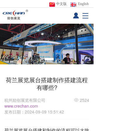
中文版
 English
T
o
g
g
l
e
n
a
v
i
g
荷兰展览展台搭建制作搭建流程
a
有哪些?
t
i
o
杭州励创展览有限公司
2524
n
www.crechan.com
发布日期：2024-09-09 15:51:42
荷兰展览展台搭建
和制作的流程可以大致