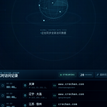
北京
655
访问量
GLOBAL VISITOR DATA SYNC
正在同步全球访问数据
08-09
www.crechan.com
云南 · 曲靖
00:47:12
VE VISITOR STREAM
182.240.91.137
/article/5334495063777653
IP
20
STREAMING
实时访问记录
RECORDS
08-09
www.crechan.com
天津
00:46:52
111.31.151.219
/zhanhuidongtai.html
IP
08-09
www.crechan.com
辽宁 · 大连
00:46:52
221.201.118.148
/gongchenganli
IP
08-09
crechan.com
江苏 · 徐州
00:45:38
180.124.123.103
/search
IP