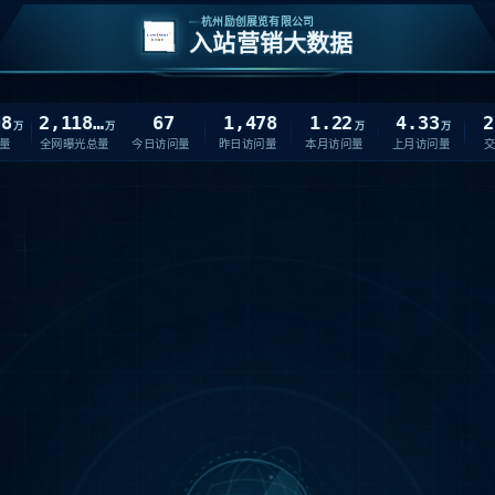
杭州励创展览有限公司
入站营销大数据
98
2,118.07
67
1,478
1.22
4.33
2
万
万
万
万
量
全网曝光总量
今日访问量
昨日访问量
本月访问量
上月访问量