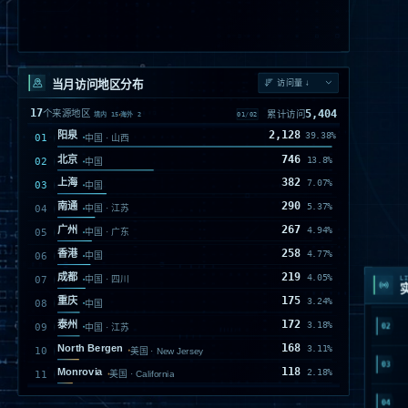
当月访问地区分布
17
5,404
个来源地区
累计访问
02
/
02
境内
15
海外
2
93
深圳
1.72%
中国 · 广东
93
南京
1.72%
中国 · 江苏
85
沧州
1.57%
中国 · 河北
79
景德镇
1.46%
中国 · 江西
69
青岛
1.28%
中国 · 山东
62
郑州
1.15%
中国 · 河南
01
LI
02
03
04