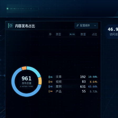
内容发布占比
46.
访问总
序
类型
数量
占比
01
/
01
192
961
文章
19.98%
01
83
视频
8.64%
02
发布总量
631
案例
65.66%
03
4
ACTIVE TYPES
55
产品
5.72%
04