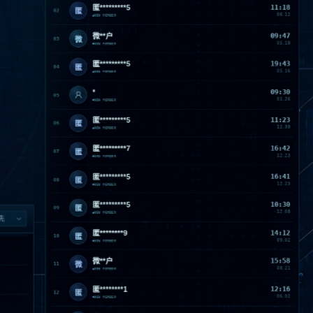
匿*********5
11:18
匿
02
06.12
NEW MEMBER
微**户
09:47
微
03
05.18
NEW MEMBER
匿*********5
19:43
匿
04
05.16
NEW MEMBER
*
09:30
05
01.26
NEW MEMBER
匿*********5
11:23
匿
06
12.30
NEW MEMBER
匿*********7
16:42
匿
07
12.23
NEW MEMBER
匿*********5
16:41
匿
08
12.23
NEW MEMBER
匿*********5
10:30
匿
09
12.08
NEW MEMBER
匿********9
14:12
匿
10
09.02
NEW MEMBER
微**户
15:58
微
11
08.21
NEW MEMBER
匿********1
12:16
匿
12
06.02
NEW MEMBER