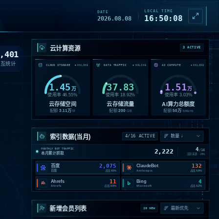
LOCAL TIME
DATE
16:50:10
2026.08.08
云计算资源
3 ACTIVE
,401
交互统计
CLOUD STORAGE
DATA TRAFFIC
AI COMPUTE
ONLINE
ONLINE
ONLINE
1.45
37.83
1.51
万
万
使用率
46.55
%
使用率
18.92
%
使用率
3.03
%
云存储空间
云存储流量
AI算力总额度
配额
3.11
万
配额
200
配额
50
万
M
GB
tokens
索引数据(当月)
4/16 ACTIVE
4
MONTHLY BOT TRAFFIC
2,222
/
16
本月累计抓取
活跃来源 ·
25
%
2,075
132
百度
ClaudeBot
百度
Anthropic
占比
93%
占比
5.9%
11
4
Ahrefs
Bing
Ah
Ahrefs
Microsoft
占比
0.5%
占比
0.2%
匿*********7
15:58
匿
01
新增会员列表
20 NEW
07.30
NEW MEMBER