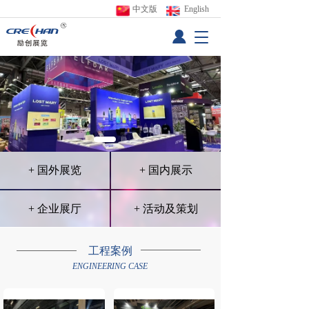
中文版
 English
T
o
g
g
l
e
n
a
v
i
+ 国外展览
+ 国内展示
g
a
t
+ 企业展厅
+ 活动及策划
i
o
n
工程案例
亚洲
欧洲
美洲
非洲
大洋洲
ENGINEERING CASE