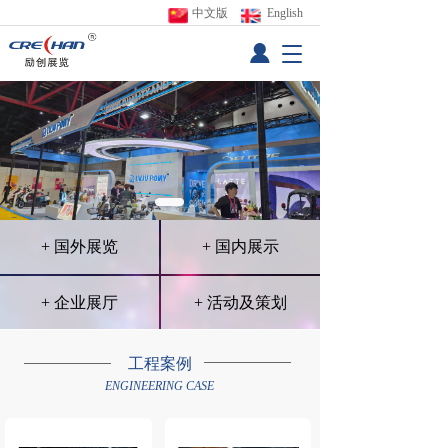
中文版
 English
T
o
g
g
l
e
n
a
v
i
+ 国外展览
+ 国内展示
g
a
t
+ 企业展厅
+ 活动及策划
i
o
n
工程案例
亚洲
欧洲
美洲
非洲
大洋洲
ENGINEERING CASE