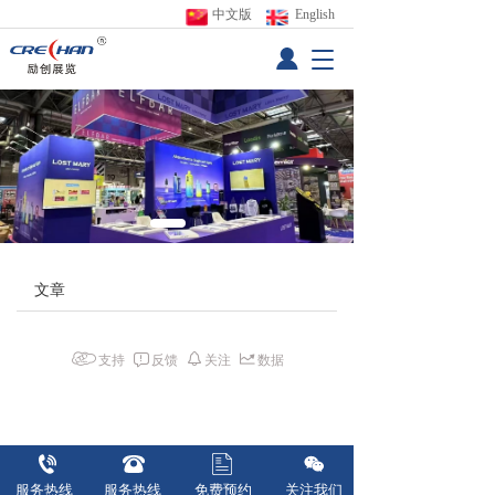
中文版
 English
T
o
g
g
l
e
n
a
v
i
g
文章
a
t
i
支持
反馈
关注
数据
o
n
服务热线  
服务热线  
免费预约
关注我们