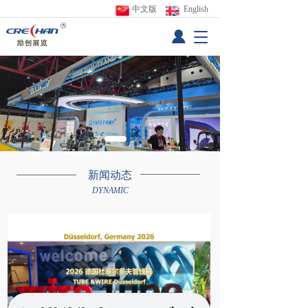
中文版
 English
T
o
g
g
l
e
n
a
v
i
g
新闻动态
a
DYNAMIC
t
i
o
n