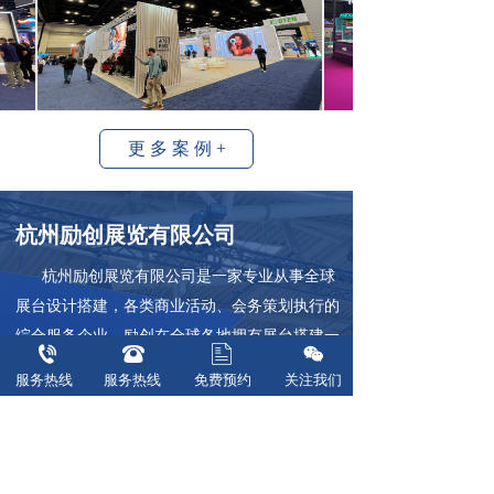
更 多 案 例 +
杭州励创展览有限公司  
      杭州励创展览有限公司是一家专业从事全球
展台设计搭建，各类商业活动、会务策划执行的
综合服务企业。励创在全球各地拥有展台搭建一
体化的专业工厂网络，在杭州拥有近3000平方米
服务热线  
服务热线  
免费预约
关注我们
搭建仓库和一支严谨高效、经验丰富的技术团
队，以满足现代商业设计及展示飞速发展的需
求。凭借多年的市场经验，为客户提供各类展览
会、展台、专卖店、展厅展柜、商业活动的前期