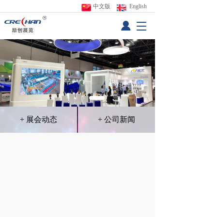
中文版
 English
T
o
g
g
l
e
n
a
v
i
+ 展会动态
+ 公司新闻
g
a
t
默认视频
行业动态
公司新闻
i
o
n
展览知识
电子烟
视听
畜牧
医疗
复合材料