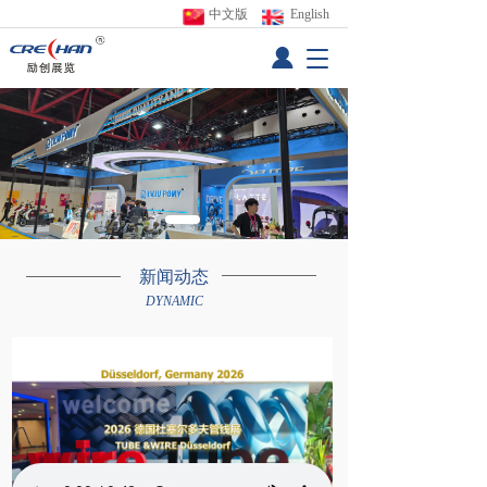
中文版
 English
T
o
g
g
l
e
n
a
v
i
g
新闻动态
a
DYNAMIC
t
i
o
n