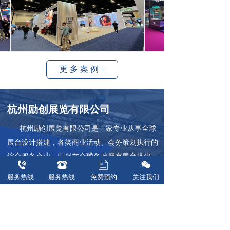
更 多 案 例 +
杭州励创展览有限公司  
      杭州励创展览有限公司是一家专业从事全球
展台设计搭建，各类商业活动、会务策划执行的
综合服务企业。励创在全球各地拥有展台搭建一
体化的专业工厂网络，在杭州拥有近3000平方米
服务热线  
服务热线  
免费预约
关注我们
搭建仓库和一支严谨高效、经验丰富的技术团
队，以满足现代商业设计及展示飞速发展的需
求。凭借多年的市场经验，为客户提供各类展览
会、展台、专卖店、展厅展柜、商业活动的前期