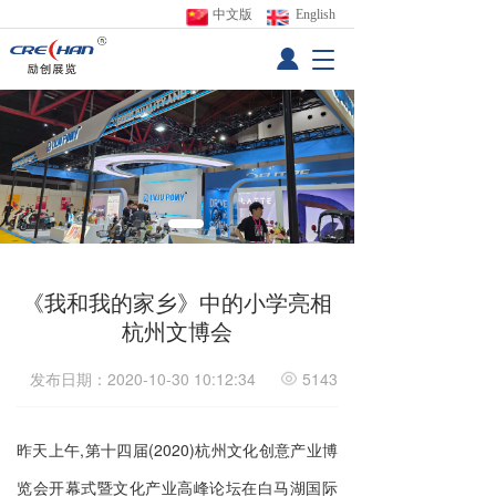
中文版
 English
T
o
g
g
l
e
n
a
v
i
g
《我和我的家乡》中的小学亮相
a
杭州文博会
t
i
o
发布日期：2020-10-30 10:12:34
5143
n
昨天上午,第十四届(2020)杭州文化创意产业博
览会开幕式暨文化产业高峰论坛在白马湖国际