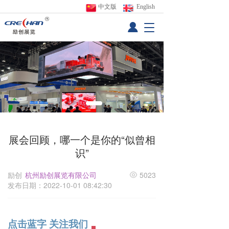
中文版
 English
T
o
g
g
l
e
n
a
v
i
g
展会回顾，哪一个是你的“似曾相
a
识”
t
i
o
励创
杭州励创展览有限公司
5023
n
发布日期：2022-10-01 08:42:30
点击蓝字 关注我们