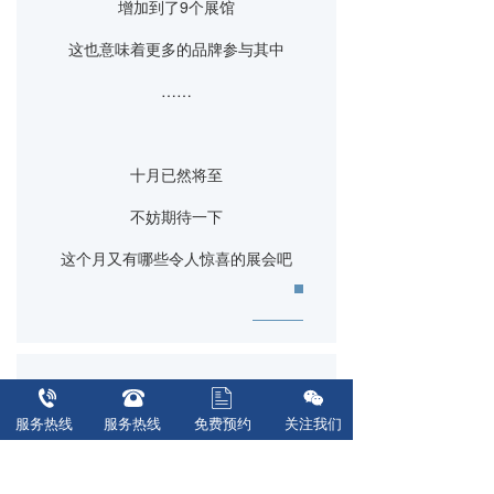
增加到了9个展馆
这也意味着更多的品牌参与其中
……
十月已然将至
不妨期待一下
这个月又有哪些令人惊喜的展会吧
声明：本平台发布的内容（图片、视频和文
服务热线  
服务热线  
免费预约
关注我们
字）以原创、转载和分享网络内容为主，如
果涉及侵权请尽快告知，我们将会在第一时
间删除。文章观点不代表本网站立场，如需