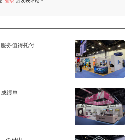
先
登录
后发表评论 ~
评论
建服务值得托付
月成绩单
每一份付出