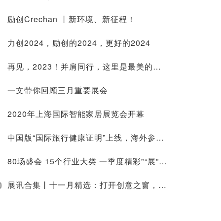
励创Crechan 丨新环境、新征程！
力创2024，励创的2024，更好的2024
再见，2023！并肩同行，这里是最美的舞台。
一文带你回顾三月重要展会
2020年上海国际智能家居展览会开幕
中国版“国际旅行健康证明”上线，海外参展更便捷
80场盛会 15个行业大类 一季度精彩"“展”放！
0
展讯合集丨十一月精选：打开创意之窗，方寸展台融科技之力，展艺术之美