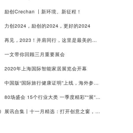
励创Crechan 丨新环境、新征程！
力创2024，励创的2024，更好的2024
再见，2023！并肩同行，这里是最美的舞台。
一文带你回顾三月重要展会
2020年上海国际智能家居展览会开幕
中国版“国际旅行健康证明”上线，海外参展更便捷
80场盛会 15个行业大类 一季度精彩"“展”放！
0
展讯合集丨十一月精选：打开创意之窗，方寸展台融科技之力，展艺术之美